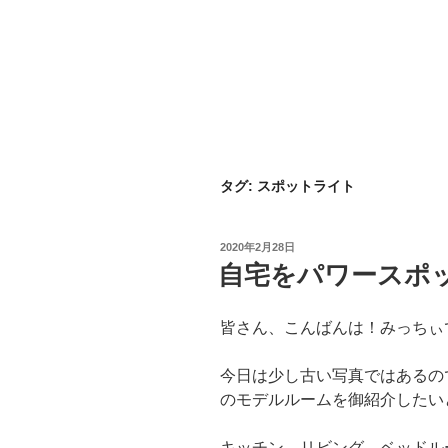
タグ: スポットライト
投
2020年2月28日
稿
自宅をパワースポ
日:
皆さん、こんばんは！みっちぃ
今日は少し古い写真ではあるの
のモデルルームを御紹介したい
キッチン、リビング、ベッドル