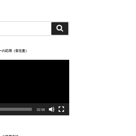
検
索
パーの応用（音注意）
02:56