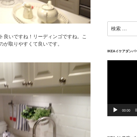
検
索:
ト良いですね！リーディンゴですね。こ
のが取りやすくて良いです。
IKEAイケアダン
動
画
プ
レ
ー
ヤ
ー
00:00