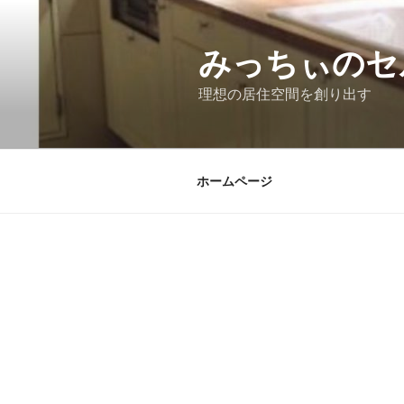
コ
ン
みっちぃのセ
テ
ン
理想の居住空間を創り出す
ツ
へ
ス
キ
ホームページ
ッ
プ