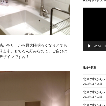
IKEAイケアダン
動
画
プ
レ
ー
ヤ
ー
感がありしかも最大限明るくなりとても
00:00
ります。もちろん好みなので、ご自分の
デザインですね！
最近の投稿
北米の旅からデ
2023年11月26日
北米の旅からデ
2023年11月23日
北米の旅からデ